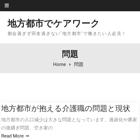
Skip to content
地方都市でケアワーク
都会過ぎず田舎過ぎない“地方都市”で働きたい人必見！
問題
Home
問題
地方都市が抱える介護職の問題と現状
地方都市の人口減少は大きな問題となっています。過疎化や農家
の後継ぎ問題、空き家の
Read More